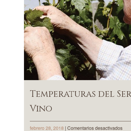
Temperaturas del Ser
Vino
en
febrero 28, 2018
|
Comentarios desactivados